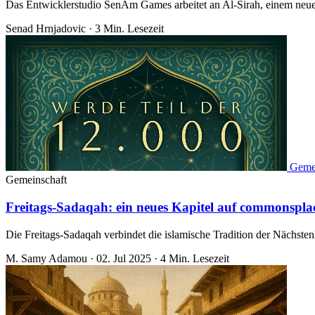
Das Entwicklerstudio SenAm Games arbeitet an Al-Sirah, einem neuen in
Senad Hrnjadovic
·
3 Min. Lesezeit
Geme
Gemeinschaft
Freitags-Sadaqah: ein neues Kapitel auf commonspla
Die Freitags-Sadaqah verbindet die islamische Tradition der Nächsten
M. Samy Adamou
·
02. Jul 2025
·
4 Min. Lesezeit