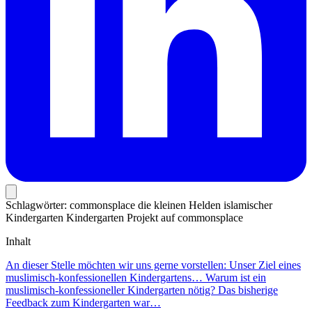
Schlagwörter:
commonsplace
die kleinen Helden
islamischer
Kindergarten
Kindergarten
Projekt auf commonsplace
Inhalt
An dieser Stelle möchten wir uns gerne vorstellen:
Unser Ziel eines
muslimisch-konfessionellen Kindergartens…
Warum ist ein
muslimisch-konfessioneller Kindergarten nötig?
Das bisherige
Feedback zum Kindergarten war…