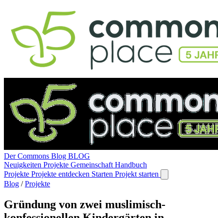
Der Commons Blog
BLOG
Neuigkeiten
Projekte
Gemeinschaft
Handbuch
Projekte
Projekte entdecken
Starten
Projekt starten
Blog
/
Projekte
Gründung von zwei muslimisch-
konfessionellen Kindergärten in