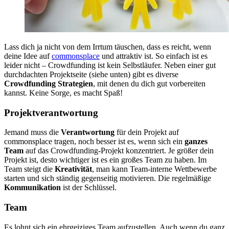
Lass dich ja nicht von dem Irrtum täuschen, dass es reicht, wenn
deine Idee auf
commonsplace
und attraktiv ist. So einfach ist es
leider nicht – Crowdfunding ist kein Selbstläufer.
Neben einer gut
durchdachten Projektseite (siehe unten) gibt es diverse
Crowdfunding Strategien
, mit denen du dich gut vorbereiten
kannst. Keine Sorge, es macht Spaß!
Projektverantwortung
Jemand muss die
Verantwortung
für dein Projekt auf
commonsplace tragen, noch besser ist es, wenn sich ein
ganzes
Team
auf das Crowdfunding-Projekt konzentriert. Je größer dein
Projekt ist, desto wichtiger ist es ein großes Team zu haben. Im
Team steigt die
Kreativität
, man kann Team-interne Wettbewerbe
starten und sich ständig gegenseitig motivieren. Die regelmäßige
Kommunikation
ist der Schlüssel.
Team
Es lohnt sich ein ehrgeiziges Team aufzustellen. Auch wenn du ganz