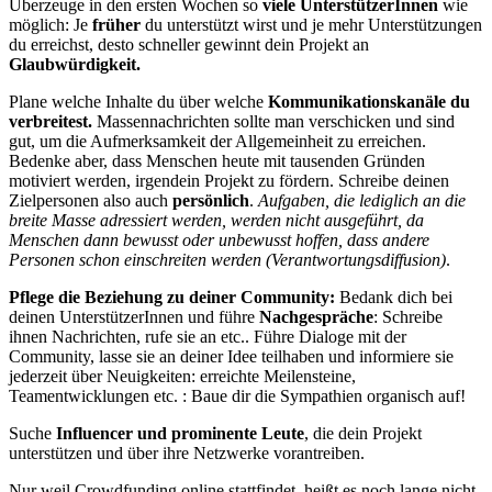
Überzeuge in den ersten Wochen so
viele UnterstützerInnen
wie
möglich: Je
früher
du unterstützt wirst und je mehr Unterstützungen
du erreichst, desto schneller gewinnt dein Projekt an
Glaubwürdigkeit.
Plane welche Inhalte du über welche
Kommunikationskanäle du
verbreitest.
Massennachrichten sollte man verschicken und sind
gut, um die Aufmerksamkeit der Allgemeinheit zu erreichen.
Bedenke aber, dass Menschen heute mit tausenden Gründen
motiviert werden, irgendein Projekt zu fördern. Schreibe deinen
Zielpersonen also auch
persönlich
.
Aufgaben, die lediglich an die
breite Masse adressiert werden, werden nicht ausgeführt, da
Menschen dann bewusst oder unbewusst hoffen, dass andere
Personen schon einschreiten werden (Verantwortungsdiffusion)
.
Pflege die Beziehung zu deiner Community:
Bedank
dich bei
deinen UnterstützerInnen und führe
Nachgespräche
: Schreibe
ihnen Nachrichten, rufe sie an etc.. Führe Dialoge mit der
Community, lasse sie an deiner Idee teilhaben und informiere sie
jederzeit über Neuigkeiten: erreichte Meilensteine,
Teamentwicklungen etc. : Baue dir die Sympathien organisch auf!
Suche
Influencer und prominente Leute
, die dein Projekt
unterstützen und über ihre Netzwerke vorantreiben.
Nur weil Crowdfunding online stattfindet, heißt es noch lange nicht,