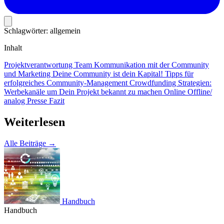
Schlagwörter:
allgemein
Inhalt
Projektverantwortung
Team
Kommunikation mit der Community
und Marketing
Deine Community ist dein Kapital!
Tipps für
erfolgreiches Community-Management
Crowdfunding Strategien:
Werbekanäle um Dein Projekt bekannt zu machen
Online
Offline/
analog
Presse
Fazit
Weiterlesen
Alle Beiträge →
Handbuch
Handbuch