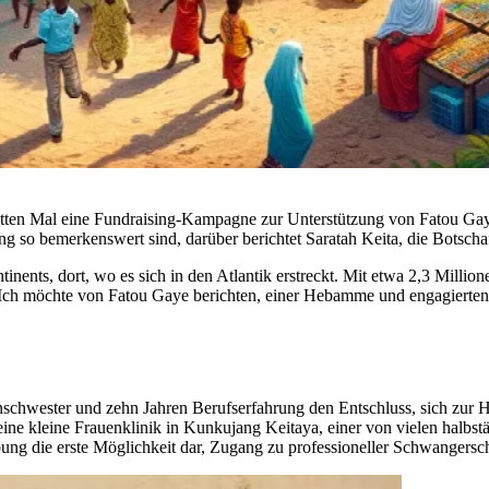
tten Mal eine Fundraising-Kampagne zur Unterstützung von Fatou Gay
 so bemerkenswert sind, darüber berichtet Saratah Keita, die Botschaft
tinents, dort, wo es sich in den Atlantik erstreckt. Mit etwa 2,3 Mil
 Ich möchte von Fatou Gaye berichten, einer Hebamme und engagierten
nschwester und zehn Jahren Berufserfahrung den Entschluss, sich zur 
eine kleine Frauenklinik in Kunkujang Keitaya, einer von vielen halbst
bung die erste Möglichkeit dar, Zugang zu professioneller Schwangersch